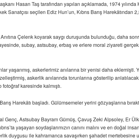
Başkanı Hasan Taş tarafından yapılan açıklamada, 1974 yılında K
kek Sanatçısı seçilen Ediz Hun’un, Kıbrıs Barış Harekâtından 2
Anıtına Çelenk koyarak saygı duruşunda bulunduğu, daha sonra 
nde, subay, astsubay, erbaş ve erlere moral ziyareti gerçekleşti
nlar yaşanmış, askerlerimiz anılarına bir yenisi daha eklemişti. 
leştirmiş, askerlik anılarında torunlarına gösterilip anlatılacak 
fotoğraf karesinde kalmıştı.
 Barış Harekâtı başladı. Gülümsemeler yerini gözyaşlarına bırakt
nal Genç, Astsubay Bayram Gümüş, Çavuş Zeki Alpsoley, Er Ülkü 
brıs’ta yaşayan soydaşlarımızın canını malını ve en doğal insa
rlik duygusu ile kahramanca savaşırken şahadet mertebesine ula