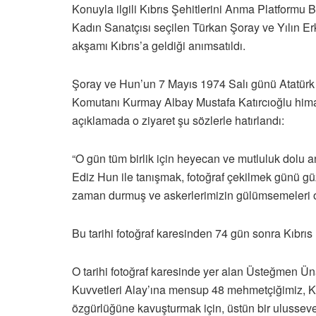
Konuyla ilgili Kıbrıs Şehitlerini Anma Platformu 
Kadın Sanatçısı seçilen Türkan Şoray ve Yılın Er
akşamı Kıbrıs’a geldiği anımsatıldı.
Şoray ve Hun’un 7 Mayıs 1974 Salı günü Atatürk 
Komutanı Kurmay Albay Mustafa Katırcıoğlu himayesi
açıklamada o ziyaret şu sözlerle hatırlandı:
“O gün tüm birlik için heyecan ve mutluluk dolu a
Ediz Hun ile tanışmak, fotoğraf çekilmek günü güzel
zaman durmuş ve askerlerimizin gülümsemeleri o 
Bu tarihi fotoğraf karesinden 74 gün sonra Kıbrıs
O tarihi fotoğraf karesinde yer alan Üsteğmen Ü
Kuvvetleri Alay’ına mensup 48 mehmetçiğimiz, Kı
özgürlüğüne kavuşturmak için, üstün bir ulusseve