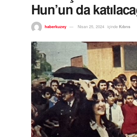
Hun’un da katılac
haberkuzey
Nisan 25, 2024
içinde
Kıbrıs