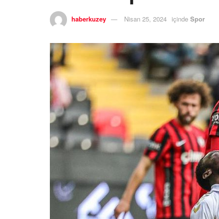
haberkuzey
Nisan 25, 2024
içinde
Spor