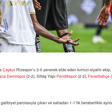
da
Çaykur
Rizespor’u 2-0 yenerek elde eden kırmızı-siyahlı ekip
ana Demirspor
(2-2), Siltaş Yapı
Pendikspor
(2-2),
Fenerbahçe
(
alibiyet parolasıyla çıkan ve sahadan 1-1’lik beraberlikle ayrı