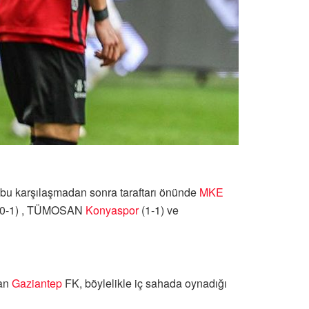
, bu karşılaşmadan sonra taraftarı önünde
MKE
0-1) , TÜMOSAN
Konyaspor
(1-1) ve
lan
Gaziantep
FK, böylelikle iç sahada oynadığı