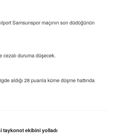
, Yılport Samsunspor maçının son düdüğünün
nde cezalı duruma düşecek.
 ligde aldığı 28 puanla küme düşme hattında
 taykonot ekibini yolladı