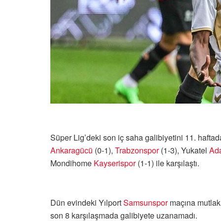
Süper Lig’deki son iç saha galibiyetini 11. hafta
Ankaragücü
(0-1),
Trabzonspor
(1-3), Yukatel
Ad
Mondihome
Kayserispor
(1-1) ile karşılaştı.
Dün evindeki Yılport
Samsunspor
maçına mutlak g
son 8 karşılaşmada galibiyete uzanamadı.