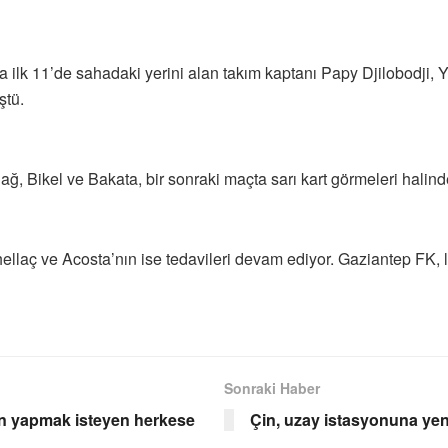
 ilk 11’de sahadaki yerini alan takım kaptanı Papy Djilobodji
ştü.
dağ, Bikel ve Bakata, bir sonraki maçta sarı kart görmeleri hali
ellaç ve Acosta’nın ise tedavileri devam ediyor. Gaziantep FK,
Sonraki Haber
ün yapmak isteyen herkese
Çin, uzay istasyonuna yeni