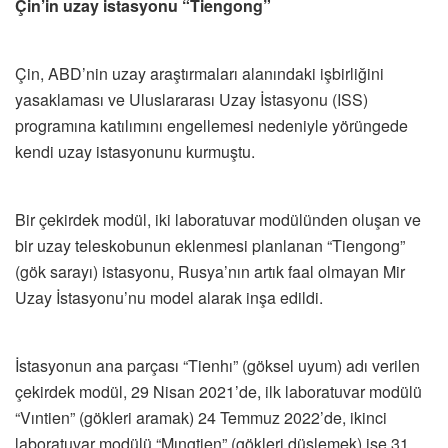
Çin’in uzay istasyonu “Tiengong”
Çin, ABD’nin uzay araştırmaları alanındaki işbirliğini
yasaklaması ve Uluslararası Uzay İstasyonu (ISS)
programına katılımını engellemesi nedeniyle yörüngede
kendi uzay istasyonunu kurmuştu.
Bir çekirdek modül, iki laboratuvar modülünden oluşan ve
bir uzay teleskobunun eklenmesi planlanan “Tiengong”
(gök sarayı) istasyonu, Rusya’nın artık faal olmayan Mir
Uzay İstasyonu’nu model alarak inşa edildi.
İstasyonun ana parçası “Tienhı” (göksel uyum) adı verilen
çekirdek modül, 29 Nisan 2021’de, ilk laboratuvar modülü
“Vıntien” (gökleri aramak) 24 Temmuz 2022’de, ikinci
laboratuvar modülü “Mıngtien” (gökleri düşlemek) ise 31