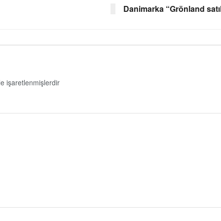
Danimarka “Grönland satılı
le işaretlenmişlerdir