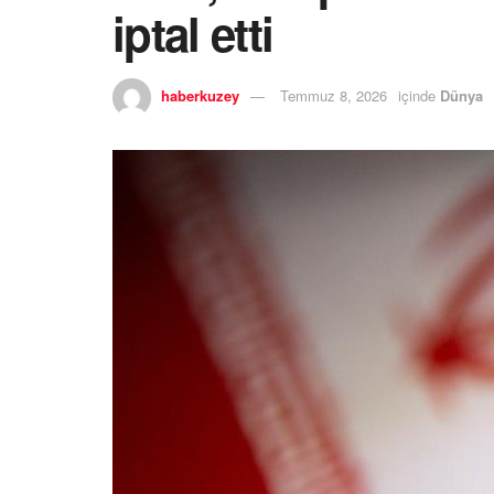
iptal etti
haberkuzey
Temmuz 8, 2026
içinde
Dünya