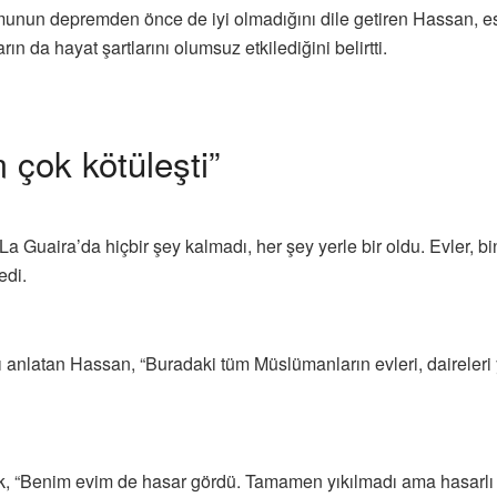
munun depremden önce de iyi olmadığını dile getiren Hassan, 
 da hayat şartlarını olumsuz etkilediğini belirtti.
çok kötüleşti”
uaira’da hiçbir şey kalmadı, her şey yerle bir oldu. Evler, bina
edi.
nlatan Hassan, “Buradaki tüm Müslümanların evleri, daireleri yık
erek, “Benim evim de hasar gördü. Tamamen yıkılmadı ama hasarl