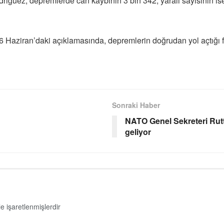
iguez, depremlerde can kaybının 3 bin 342, yaralı sayısının ise
Haziran’daki açıklamasında, depremlerin doğrudan yol açtığı fiz
Sonraki Haber
NATO Genel Sekreteri Rutt
geliyor
le işaretlenmişlerdir