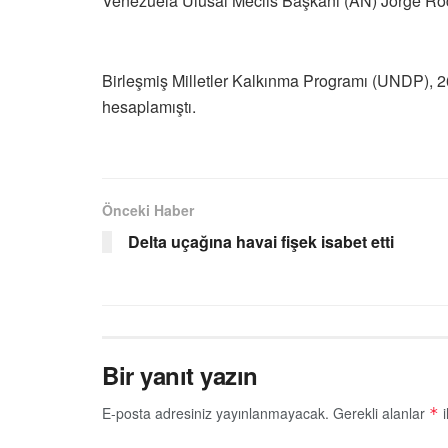
Venezuela Ulusal Meclis Başkanı (AN) Jorge Rodr
Birleşmiş Milletler Kalkınma Programı (UNDP), 26 
hesaplamıştı.
Önceki Haber
Delta uçağına havai fişek isabet etti
Bir yanıt yazın
E-posta adresiniz yayınlanmayacak.
Gerekli alanlar
i
*