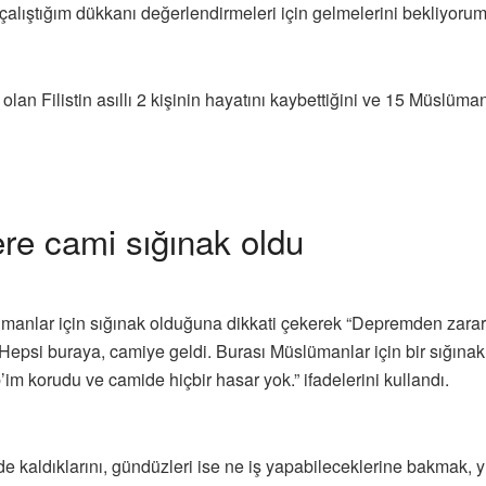
 çalıştığım dükkanı değerlendirmeleri için gelmelerini bekliyor
 Filistin asıllı 2 kişinin hayatını kaybettiğini ve 15 Müslüman’ı
re cami sığınak oldu
nlar için sığınak olduğuna dikkati çekerek “Depremden zarar
epsi buraya, camiye geldi. Burası Müslümanlar için bir sığınak 
im korudu ve camide hiçbir hasar yok.” ifadelerini kullandı.
 kaldıklarını, gündüzleri ise ne iş yapabileceklerine bakmak, yı