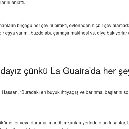
rını anlattı.
anların birçoğu her şeyini bıraktı, evlerinden hiçbir şey alamadan
i bir eşya var mı, buzdolabı, çamaşır makinesi vs. diye bakıyorlar
ayız çünkü La Guaira’da her şey 
n Hassan, “Buradaki en büyük ihtiyaç iş ve barınma, başlarını so
kümetler veya durumu, maddi imkanları yerinde olan insanlar, b