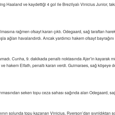
ng Haaland ve kaydettiği 4 gol ile Brezilyalı Vinicius Junior, takı
lmasına rağmen ofsayt kararı çıktı. Odegaard, sağ taraftan har
uşla ağları havalandırdı. Ancak yardımcı hakem ofsayt bayrağını 
anamadı. Cunha, 9. dakikada penaltı noktasında Ajer’in kayarak
 ve hakem Elfath, penaltı kararı verdi. Guimaraes, sağ köşeye d
vunmasından seken topu ceza sahası sağında alan Odegaard, sağ 
nının solunda topu kazanan Vinicius, Ryerson’dan sıyrıldıktan s