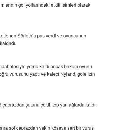
mlarının gol yollarındaki etkili isimleri olarak
eketlenen Sörloth’a pas verdi ve oyuncunun
kaldırdı.
 müdahalesiyle yerde kaldı ancak hakem oyunu
oğru vuruşunu yaptı ve kaleci Nyland, gole izin
çaprazdan şutunu çekti, top yan ağlarda kaldı.
onra sol çaprazdan yakın köşeye sert bir vuruş