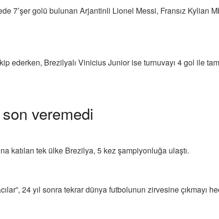
ede 7’şer golü bulunan Arjantinli Lionel Messi, Fransız Kylian Mb
kip ederken, Brezilyalı Vinicius Junior ise turnuvayı 4 gol ile ta
te son veremedi
katılan tek ülke Brezilya, 5 kez şampiyonluğa ulaştı.
r”, 24 yıl sonra tekrar dünya futbolunun zirvesine çıkmayı h