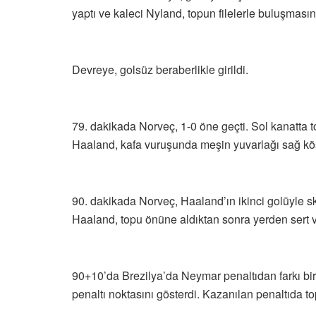
yaptı ve kaleci Nyland, topun filelerle buluşmasın
Devreye, golsüz beraberlikle girildi.
79. dakikada Norveç, 1-0 öne geçti. Sol kanatta 
Haaland, kafa vuruşunda meşin yuvarlağı sağ kö
90. dakikada Norveç, Haaland’ın ikinci golüyle sk
Haaland, topu önüne aldıktan sonra yerden sert vu
90+10’da Brezilya’da Neymar penaltıdan farkı bir
penaltı noktasını gösterdi. Kazanılan penaltıda 