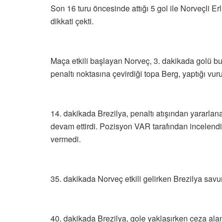
Son 16 turu öncesinde attığı 5 gol ile Norveçli Erli
dikkati çekti.
Maça etkili başlayan Norveç, 3. dakikada golü bu
penaltı noktasına çevirdiği topa Berg, yaptığı vur
14. dakikada Brezilya, penaltı atışından yararl
devam ettirdi. Pozisyon VAR tarafından incelendi
vermedi.
35. dakikada Norveç etkili gelirken Brezilya sa
40. dakikada Brezilya, gole yaklaşırken ceza ala