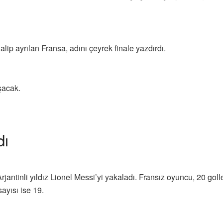
ip ayrılan Fransa, adını çeyrek finale yazdırdı.
aşacak.
dı
antinli yıldız Lionel Messi’yi yakaladı. Fransız oyuncu, 20 gol
ayısı ise 19.