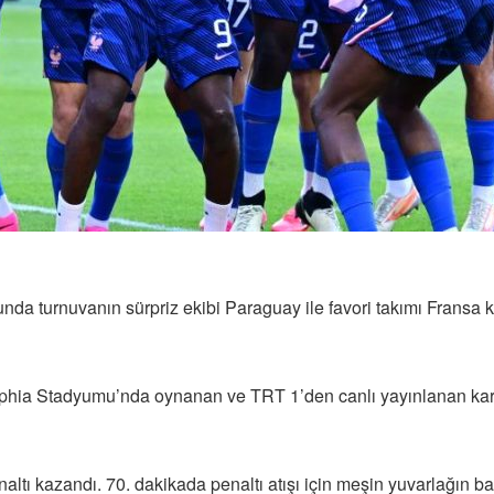
a turnuvanın sürpriz ekibi Paraguay ile favori takımı Fransa ko
hia Stadyumu’nda oynanan ve TRT 1’den canlı yayınlanan karşıla
ltı kazandı. 70. dakikada penaltı atışı için meşin yuvarlağın 