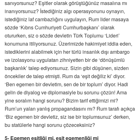
sanıyorsunuz? Eşitler olarak görüştüğünüz masalına mı
inanıyorsunuz? İstediğiniz algı operasyonunu oynayın,
istediğiniz laf cambazlığını uygulayın, Rum lider masaya
sözde ‘Kıbrıs Cumhuriyeti Cumhurbaşkanı’ olarak
otururken, siz o sözde devletin Türk Toplumu ‘Lideri’
konumuna itiliyorsunuz. Üzerimizde hakimiyet iddia eden,
istediklerini alabilmek için her türlü insanlık dışı ambargo
ve izolasyonu uygulatan zihniyetten bir de ‘dönüşümlü
başkanlık’ talep ediyorsunuz. Sizin gibi düşünen, sizden
öncekiler de talep etmişti. Rum da ‘eşit değiliz ki’ diyor.
‘Ben egemen bir devletim, sen de bir toplum’ diyor. Hadi
gelin de diyalog ve diplomasiyle bu sorunu çözün! Ama
yine soralım hangi sorunu? Bizim tarif ettiğimizi mi?
Rum’un yalan yanlış propagandasını mı? Rum tarafı açıkça
‘Biz egemen bir devletiz, siz ise bir toplumsunuz’ derken,
bu statülerle hangi sorunu çözeceksiniz?
5- Egemen eşitliği mi, eşit egemenliği mi