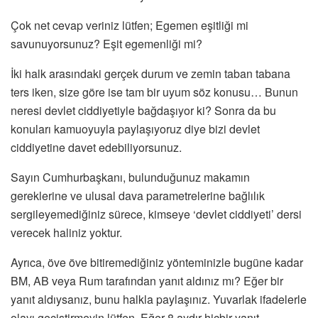
Çok net cevap veriniz lütfen; Egemen eşitliği mi
savunuyorsunuz? Eşit egemenliği mi?
İki halk arasındaki gerçek durum ve zemin taban tabana
ters iken, size göre ise tam bir uyum söz konusu… Bunun
neresi devlet ciddiyetiyle bağdaşıyor ki? Sonra da bu
konuları kamuoyuyla paylaşıyoruz diye bizi devlet
ciddiyetine davet edebiliyorsunuz.
Sayın Cumhurbaşkanı, bulunduğunuz makamın
gereklerine ve ulusal dava parametrelerine bağlılık
sergileyemediğiniz sürece, kimseye ‘devlet ciddiyeti’ dersi
verecek haliniz yoktur.
Ayrıca, öve öve bitiremediğiniz yönteminizle bugüne kadar
BM, AB veya Rum tarafından yanıt aldınız mı? Eğer bir
yanıt aldıysanız, bunu halkla paylaşınız. Yuvarlak ifadelerle
olayı geçiştirmeyin lütfen. Eğer 8 aydır hiçbir yanıt