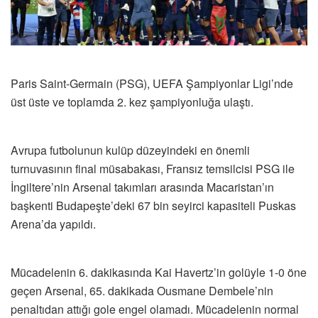
Paris Saint-Germain (PSG), UEFA Şampiyonlar Ligi’nde
üst üste ve toplamda 2. kez şampiyonluğa ulaştı.
Avrupa futbolunun kulüp düzeyindeki en önemli
turnuvasının final müsabakası, Fransız temsilcisi PSG ile
İngiltere’nin Arsenal takımları arasında Macaristan’ın
başkenti Budapeşte’deki 67 bin seyirci kapasiteli Puskas
Arena’da yapıldı.
Mücadelenin 6. dakikasında Kai Havertz’in golüyle 1-0 öne
geçen Arsenal, 65. dakikada Ousmane Dembele’nin
penaltıdan attığı gole engel olamadı. Mücadelenin normal