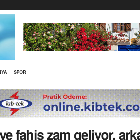
NYA
SPOR
ye fahiş zam geliyor, ar