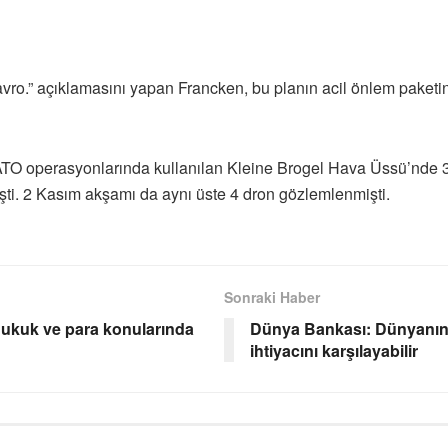
 avro.” açıklamasını yapan Francken, bu planın acil önlem paketin
 operasyonlarında kullanılan Kleine Brogel Hava Üssü’nde 3 dro
işti. 2 Kasım akşamı da aynı üste 4 dron gözlemlenmişti.
Sonraki Haber
 hukuk ve para konularında
Dünya Bankası: Dünyanın yı
ihtiyacını karşılayabilir