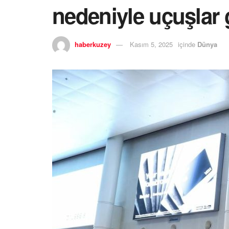
nedeniyle uçuşlar 
haberkuzey
Kasım 5, 2025
içinde
Dünya