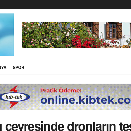
NYA
SPOR
 çevresinde dronların te