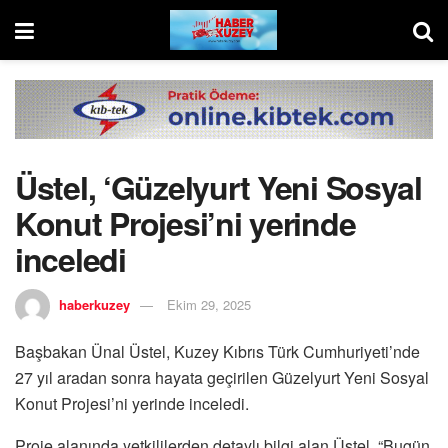
Üstel, ‘Güzelyurt Yeni Sosyal
Konut Projesi’ni yerinde
inceledi
haberkuzey
Ekim 29, 2025
Başbakan Ünal Üstel, Kuzey Kıbrıs Türk Cumhuriyeti’nde
27 yıl aradan sonra hayata geçirilen Güzelyurt Yeni Sosyal
Konut Projesi’ni yerinde inceledi.
Proje alanında yetkililerden detaylı bilgi alan Üstel, “Bugün