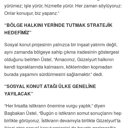
yürümez; işle yürür, hizmetle yürür. Her zaman söylüyoruz:
Onlar konuşur, biz yaparız.”
“BÖLGE HALKINI YERİNDE TUTMAK STRATEJİK
HEDEFİMİZ”
Sosyal konut projesinin yalnızca bir inşaat yatırımı değil,
aynı zamanda bölgeye sahip çıkma iradesinin göstergesi
olduğunu belirten Üstel, “Amacımız, Güzelyurt halkının
kendi topraklarında kalmasını, köklerinden kopmadan
burada yaşamını sürdürmesini sağlamaktır.” dedi.
“SOSYAL KONUT ATAĞI ÜLKE GENELİNE
YAYILACAK”
“Her fırsatta istikrarın önemine vurgu yaptık.” diyen
Başbakan Üstel, “Bugün o istikrarın somut sonuçlarını hep
birlikte görüyoruz. İstikrarın devamıyla birlikte Güzelyurt’ta
ikinci etap sosyal konut projesini de hayata geçireceğiz.