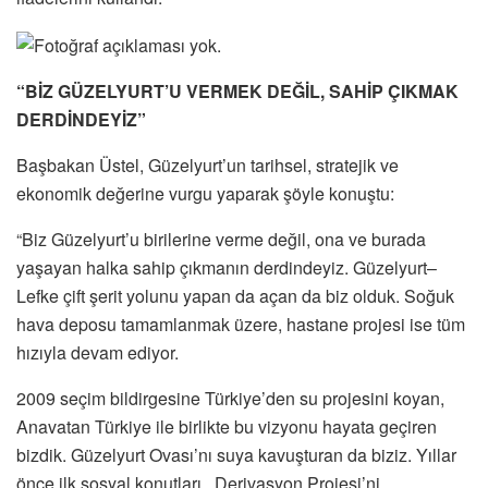
“BİZ GÜZELYURT’U VERMEK DEĞİL, SAHİP ÇIKMAK
DERDİNDEYİZ”
Başbakan Üstel, Güzelyurt’un tarihsel, stratejik ve
ekonomik değerine vurgu yaparak şöyle konuştu:
“Biz Güzelyurt’u birilerine verme değil, ona ve burada
yaşayan halka sahip çıkmanın derdindeyiz. Güzelyurt–
Lefke çift şerit yolunu yapan da açan da biz olduk. Soğuk
hava deposu tamamlanmak üzere, hastane projesi ise tüm
hızıyla devam ediyor.
2009 seçim bildirgesine Türkiye’den su projesini koyan,
Anavatan Türkiye ile birlikte bu vizyonu hayata geçiren
bizdik. Güzelyurt Ovası’nı suya kavuşturan da biziz. Yıllar
önce ilk sosyal konutları, Derivasyon Projesi’ni,