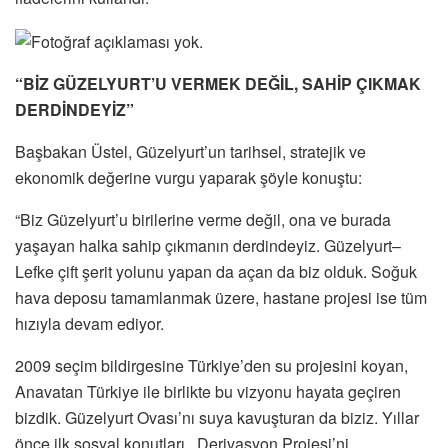
“BİZ GÜZELYURT’U VERMEK DEĞİL, SAHİP ÇIKMAK
DERDİNDEYİZ”
Başbakan Üstel, Güzelyurt’un tarihsel, stratejik ve
ekonomik değerine vurgu yaparak şöyle konuştu:
“Biz Güzelyurt’u birilerine verme değil, ona ve burada
yaşayan halka sahip çıkmanın derdindeyiz. Güzelyurt–
Lefke çift şerit yolunu yapan da açan da biz olduk. Soğuk
hava deposu tamamlanmak üzere, hastane projesi ise tüm
hızıyla devam ediyor.
2009 seçim bildirgesine Türkiye’den su projesini koyan,
Anavatan Türkiye ile birlikte bu vizyonu hayata geçiren
bizdik. Güzelyurt Ovası’nı suya kavuşturan da biziz. Yıllar
önce ilk sosyal konutları, Derivasyon Projesi’ni,