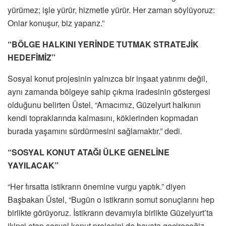
yürümez; işle yürür, hizmetle yürür. Her zaman söylüyoruz:
Onlar konuşur, biz yaparız.”
“BÖLGE HALKINI YERİNDE TUTMAK STRATEJİK
HEDEFİMİZ”
Sosyal konut projesinin yalnızca bir inşaat yatırımı değil,
aynı zamanda bölgeye sahip çıkma iradesinin göstergesi
olduğunu belirten Üstel, “Amacımız, Güzelyurt halkının
kendi topraklarında kalmasını, köklerinden kopmadan
burada yaşamını sürdürmesini sağlamaktır.” dedi.
“SOSYAL KONUT ATAĞI ÜLKE GENELİNE
YAYILACAK”
“Her fırsatta istikrarın önemine vurgu yaptık.” diyen
Başbakan Üstel, “Bugün o istikrarın somut sonuçlarını hep
birlikte görüyoruz. İstikrarın devamıyla birlikte Güzelyurt’ta
ikinci etap sosyal konut projesini de hayata geçireceğiz.