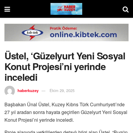
Üstel, ‘Güzelyurt Yeni Sosyal
Konut Projesi’ni yerinde
inceledi
haberkuzey
Ekim 29, 2025
Başbakan Ünal Üstel, Kuzey Kıbrıs Türk Cumhuriyeti’nde
27 yıl aradan sonra hayata geçirilen Güzelyurt Yeni Sosyal
Konut Projesi’ni yerinde inceledi.
Proje alanında yetkililerden detaylı bilgi alan Üstel, “Bugün