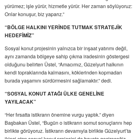
yürümez; işle yürür, hizmetle yürür. Her zaman söylüyoruz:
Onlar konuşur, biz yaparız.”
“BÖLGE HALKINI YERİNDE TUTMAK STRATEJİK
HEDEFİMİZ”
Sosyal konut projesinin yalnızca bir inşaat yatırımı değil,
aynı zamanda bölgeye sahip çıkma iradesinin göstergesi
olduğunu belirten Üstel, “Amacımız, Güzelyurt halkının
kendi topraklarında kalmasını, köklerinden kopmadan
burada yaşamını sürdürmesini sağlamaktır.” dedi.
“SOSYAL KONUT ATAĞI ÜLKE GENELİNE
YAYILACAK”
“Her fırsatta istikrarın önemine vurgu yaptık.” diyen
Başbakan Üstel, “Bugün o istikrarın somut sonuçlarını hep
birlikte görüyoruz. İstikrarın devamıyla birlikte Güzelyurt’ta
ikinci etap sosyal konut projesini de hayata geçireceğiz.