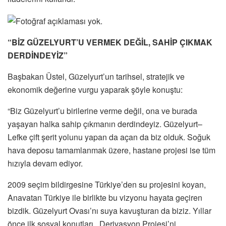
“BİZ GÜZELYURT’U VERMEK DEĞİL, SAHİP ÇIKMAK
DERDİNDEYİZ”
Başbakan Üstel, Güzelyurt’un tarihsel, stratejik ve
ekonomik değerine vurgu yaparak şöyle konuştu:
“Biz Güzelyurt’u birilerine verme değil, ona ve burada
yaşayan halka sahip çıkmanın derdindeyiz. Güzelyurt–
Lefke çift şerit yolunu yapan da açan da biz olduk. Soğuk
hava deposu tamamlanmak üzere, hastane projesi ise tüm
hızıyla devam ediyor.
2009 seçim bildirgesine Türkiye’den su projesini koyan,
Anavatan Türkiye ile birlikte bu vizyonu hayata geçiren
bizdik. Güzelyurt Ovası’nı suya kavuşturan da biziz. Yıllar
önce ilk sosyal konutları, Derivasyon Projesi’ni,