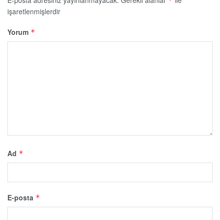
E-posta adresiniz yayınlanmayacak.
Gerekli alanlar
ile
*
işaretlenmişlerdir
Yorum
*
Ad
*
E-posta
*