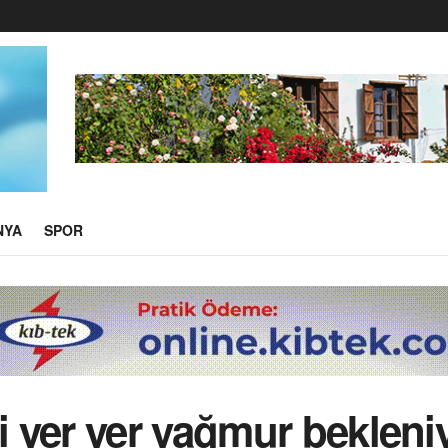
NYA
SPOR
 yer yer yağmur bekleni