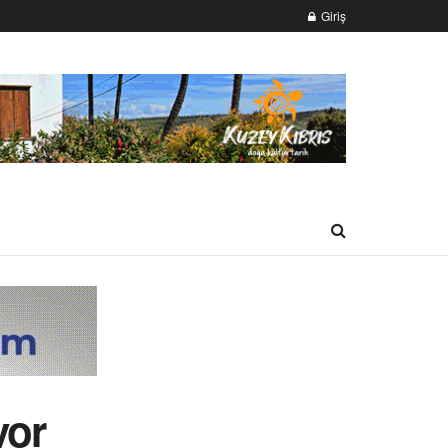
Giriş
yor