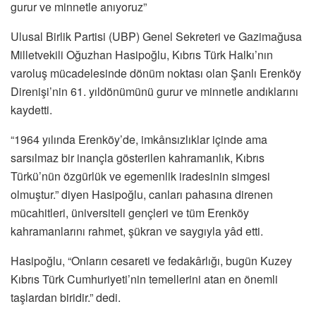
gurur ve minnetle anıyoruz”
Ulusal Birlik Partisi (UBP) Genel Sekreteri ve Gazimağusa
Milletvekili Oğuzhan Hasipoğlu, Kıbrıs Türk Halkı’nın
varoluş mücadelesinde dönüm noktası olan Şanlı Erenköy
Direnişi’nin 61. yıldönümünü gurur ve minnetle andıklarını
kaydetti.
“1964 yılında Erenköy’de, imkânsızlıklar içinde ama
sarsılmaz bir inançla gösterilen kahramanlık, Kıbrıs
Türkü’nün özgürlük ve egemenlik iradesinin simgesi
olmuştur.” diyen Hasipoğlu, canları pahasına direnen
mücahitleri, üniversiteli gençleri ve tüm Erenköy
kahramanlarını rahmet, şükran ve saygıyla yâd etti.
Hasipoğlu, “Onların cesareti ve fedakârlığı, bugün Kuzey
Kıbrıs Türk Cumhuriyeti’nin temellerini atan en önemli
taşlardan biridir.” dedi.