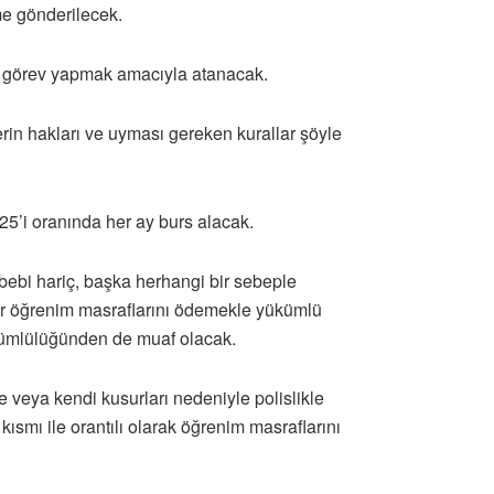
me gönderilecek.
da görev yapmak amacıyla atanacak.
in hakları ve uyması gereken kurallar şöyle
25’i oranında her ay burs alacak.
bebi hariç, başka herhangi bir sebeple
ler öğrenim masraflarını ödemekle yükümlü
ükümlülüğünden de muaf olacak.
e veya kendi kusurları nedeniyle polislikle
kısmı ile orantılı olarak öğrenim masraflarını