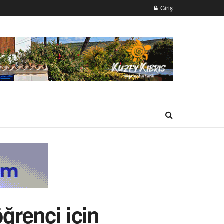
Giriş
ğrenci için