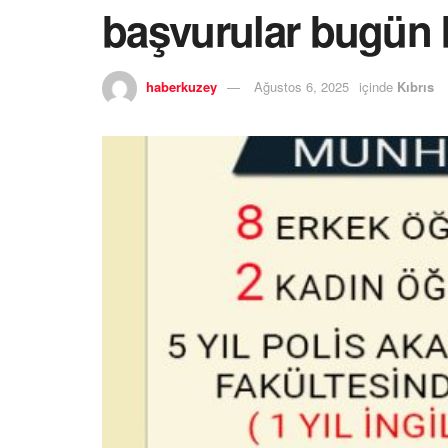
başvurular bugün b
haberkuzey
Ağustos 6, 2025
içinde
Kıbrıs