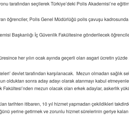
onu tarafından seçilerek Türkiye’deki Polis Akademisi’ne eğiti
ayan öğrenciler, Polis Genel Müdürlüğü polis çavuşu kadrosun
isi Başkanlığı İç Güvenlik Fakültesine gönderilecek öğrenciler
resince her yılın ocak ayında geçerli olan asgari ücretin yüzde 
ateleri’ devlet tarafından karşılanacak. Mezun olmadan sağlık se
mezun olduktan sonra aday adayı olarak atanmayı kabul etmeyen
ik Fakültesi’nden mezun olacak olan erkek adaylar, askerlik y
rı tarihten itibaren, 10 yıl hizmet yapmadan çekildikleri takdird
üğünü yerine getirmek ve zorunlu hizmet sürelerinin geriye kalan 