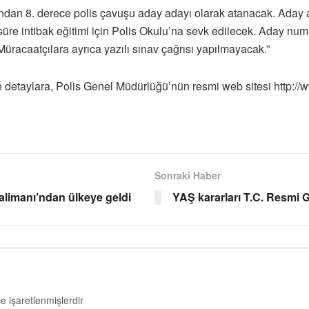
ndan 8. derece polis çavuşu aday adayı olarak atanacak. Aday ada
re intibak eğitimi için Polis Okulu’na sevk edilecek. Aday numar
Müracaatçılara ayrıca yazılı sınav çağrısı yapılmayacak.”
 detaylara, Polis Genel Müdürlüğü’nün resmi web sitesi http://w
Sonraki Haber
valimanı’ndan ülkeye geldi
YAŞ kararları T.C. Resmi 
le işaretlenmişlerdir