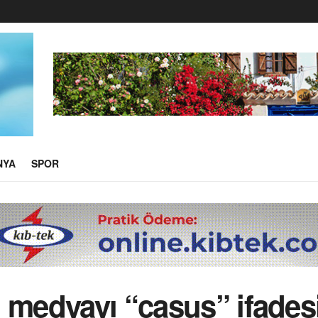
NYA
SPOR
, medyayı “casus” ifade