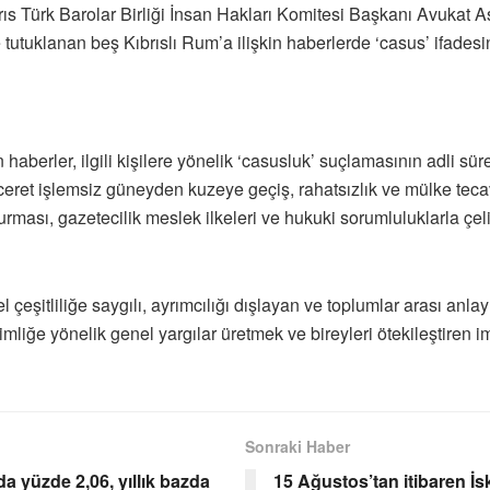
 Türk Barolar Birliği İnsan Hakları Komitesi Başkanı Avukat Aslı
uklanan beş Kıbrıslı Rum’a ilişkin haberlerde ‘casus’ ifadesinin s
aberler, ilgili kişilere yönelik ‘casusluk’ suçlamasının adli sü
eret işlemsiz güneyden kuzeye geçiş, rahatsızlık ve mülke teca
rması, gazetecilik meslek ilkeleri ve hukuki sorumluluklarla çeli
l çeşitliliğe saygılı, ayrımcılığı dışlayan ve toplumlar arası anl
imliğe yönelik genel yargılar üretmek ve bireyleri ötekileştiren i
Sonraki Haber
a yüzde 2,06, yıllık bazda
15 Ağustos’tan itibaren İ