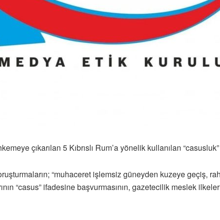
hkemeye çıkarılan 5 Kıbrıslı Rum’a yönelik kullanılan “casusluk”
oruşturmaların; “muhaceret işlemsiz güneyden kuzeye geçiş, raha
nın “casus” ifadesine başvurmasının, gazetecilik meslek ilkeleri