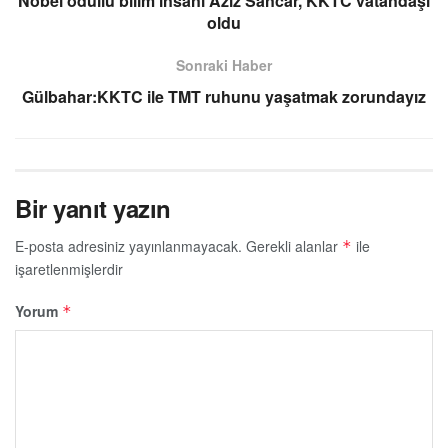
Nobel ödüllü bilim insanı Aziz Sancar, KKTC vatandaşı
oldu
Sonraki Haber
Gülbahar:KKTC ile TMT ruhunu yaşatmak zorundayız
Bir yanıt yazın
E-posta adresiniz yayınlanmayacak.
Gerekli alanlar
ile
*
işaretlenmişlerdir
Yorum
*