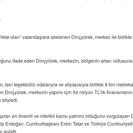
”
ikte olan” vatandaşlara seslenen Dinçyürek, merkez ile birlikte böl
ğunu ifade eden Dinçyürek, merkezin, bölgenin artan nüfusuna g
, tam teşekküllü odalarıyla ve altyapısıyla birlikte 8 bin metrek
n Dinçyürek, merkezin yapımı için 54 milyon TL’lik finansmanın 
 söyledi.
ılan en önemli ve nitelikli kamu yatırımı olduğunu vurgulayan 
p Erdoğan, Cumhurbaşkanı Ersin Tatar ve Türkiye Cumhuriyeti
ı anlattı.