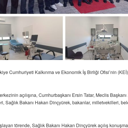
rkiye Cumhuriyeti Kalkınma ve Ekonomik İş Birliği Ofisi’nin (KE
kezinin açılışına, Cumhurbaşkanı Ersin Tatar, Meclis Başkanı 
, Sağlık Bakanı Hakan Dinçyürek, bakanlar, milletvekilleri, beled
aşlayan törende, Sağlık Bakanı Hakan Dinçyürek açılış konuşmas