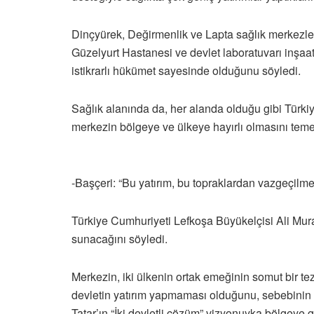
Dinçyürek, Değirmenlik ve Lapta sağlık merkezleri
Güzelyurt Hastanesi ve devlet laboratuvarı inşaat
istikrarlı hükümet sayesinde olduğunu söyledi.
Sağlık alanında da, her alanda olduğu gibi Türk
merkezin bölgeye ve ülkeye hayırlı olmasını temen
-Başçeri: “Bu yatırım, bu topraklardan vazgeçilme
Türkiye Cumhuriyeti Lefkoşa Büyükelçisi Ali Murat
sunacağını söyledi.
Merkezin, iki ülkenin ortak emeğinin somut bir t
devletin yatırım yapmaması olduğunu, sebebinin d
Tatar’ın “İki devletli çözüm” vizyonuyka bölgeye ge