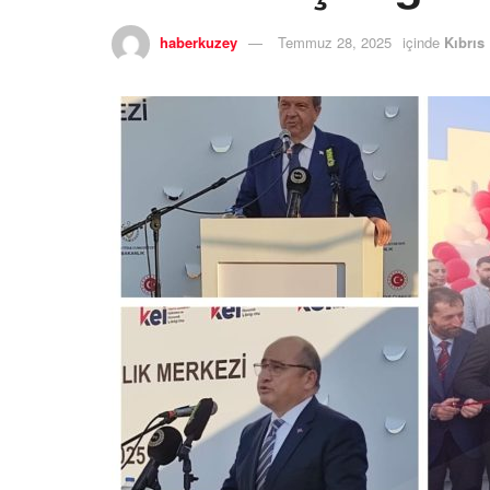
haberkuzey
Temmuz 28, 2025
içinde
Kıbrıs