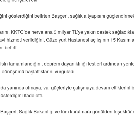
 gösterdiğini belirten Başçeri, sağlık altyapısını güçlendirmek iç
arını, KKTC’de hervalana 3 milyar TL’ye yakın destek sağladıkla
i hizmeti verildiğini, Güzelyurt Hastanesi açılışının 15 Kasım’a y
 belirtti.
in tamamlandığını, deprem dayanıklılığı testleri ardından yeni
 dönüşümü başlattıklarını vurguladı.
 yanında olmaya, var güçleriyle çalışmaya devam ettiklerini bel
erdiğini ifade etti.
en Başçeri, Sağlık Bakanlığı ve tüm kurulmara gönülden teşekkür e