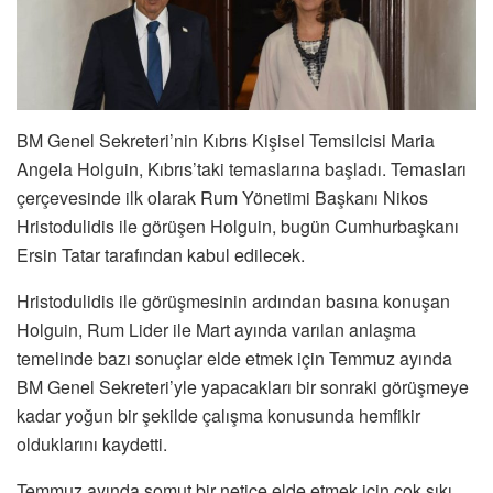
BM Genel Sekreteri’nin Kıbrıs Kişisel Temsilcisi Maria
Angela Holguin, Kıbrıs’taki temaslarına başladı. Temasları
çerçevesinde ilk olarak Rum Yönetimi Başkanı Nikos
Hristodulidis ile görüşen Holguin, bugün Cumhurbaşkanı
Ersin Tatar tarafından kabul edilecek.
Hristodulidis ile görüşmesinin ardından basına konuşan
Holguin, Rum Lider ile Mart ayında varılan anlaşma
temelinde bazı sonuçlar elde etmek için Temmuz ayında
BM Genel Sekreteri’yle yapacakları bir sonraki görüşmeye
kadar yoğun bir şekilde çalışma konusunda hemfikir
olduklarını kaydetti.
Temmuz ayında somut bir netice elde etmek için çok sıkı