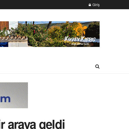
Giriş
 araya geldi