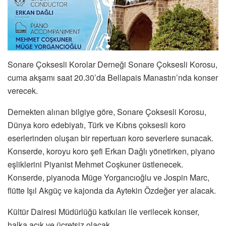
Sonare Çoksesli Korolar Derneği Sonare Çoksesli Korosu,
cuma akşamı saat 20.30’da Bellapais Manastırı’nda konser
verecek.
Dernekten alınan bilgiye göre, Sonare Çoksesli Korosu,
Dünya koro edebiyatı, Türk ve Kıbrıs çoksesli koro
eserlerinden oluşan bir repertuarı koro severlere sunacak.
Konserde, koroyu koro şefi Erkan Dağlı yönetirken, piyano
eşliklerini Piyanist Mehmet Coşkuner üstlenecek.
Konserde, piyanoda Müge Yorgancıoğlu ve Jospin Marc,
flütte Işıl Akgüç ve kajonda da Aytekin Özdeğer yer alacak.
Kültür Dairesi Müdürlüğü katkıları ile verilecek konser,
halka açık ve ücretsiz olacak.