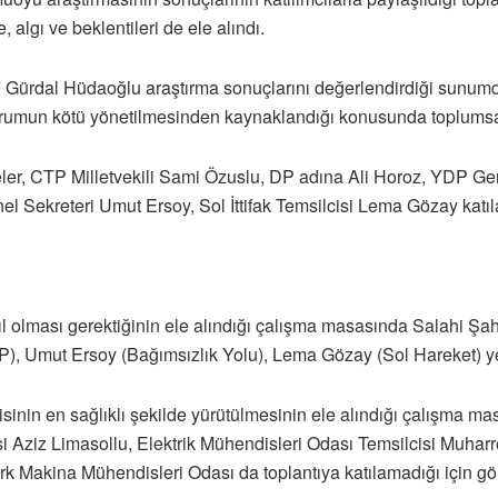
, algı ve beklentileri de ele alındı.
r. Gürdal Hüdaoğlu araştırma sonuçlarını değerlendirdiği sunum
kurumun kötü yönetilmesinden kaynaklandığı konusunda toplums
ler, CTP Milletvekili Sami Özuslu, DP adına Ali Horoz, YDP Ge
 Sekreteri Umut Ersoy, Sol İttifak Temsilcisi Lema Gözay katıl
ıl olması gerektiğinin ele alındığı çalışma masasında Salahi Ş
), Umut Ersoy (Bağımsızlık Yolu), Lema Gözay (Sol Hareket) ye
kisinin en sağlıklı şekilde yürütülmesinin ele alındığı çalışma m
cisi Aziz Limasollu, Elektrik Mühendisleri Odası Temsilcisi Muha
s Türk Makina Mühendisleri Odası da toplantıya katılamadığı için