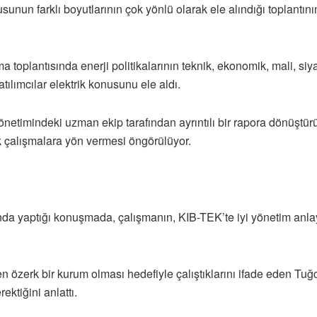
nun farklı boyutlarının çok yönlü olarak ele alındığı toplantını
a toplantısında enerji politikalarının teknik, ekonomik, mali, siya
lımcılar elektrik konusunu ele aldı.
yönetimindeki uzman ekip tarafından ayrıntılı bir rapora dönüşt
k çalışmalara yön vermesi öngörülüyor.
da yaptığı konuşmada, çalışmanın, KIB-TEK’te iyi yönetim anlay
en özerk bir kurum olması hedefiyle çalıştıklarını ifade eden T
ektiğini anlattı.