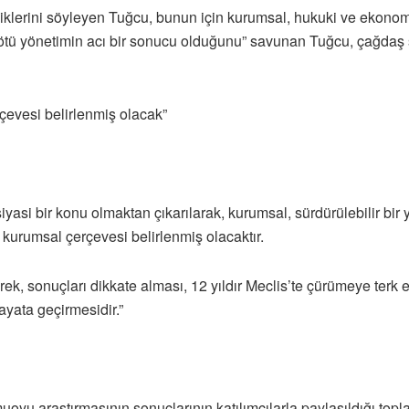
diklerini söyleyen Tuğcu, bunun için kurumsal, hukuki ve ekonom
 kötü yönetimin acı bir sonucu olduğunu” savunan Tuğcu, çağdaş s
çevesi belirlenmiş olacak”
yasi bir konu olmaktan çıkarılarak, kurumsal, sürdürülebilir bir
kurumsal çerçevesi belirlenmiş olacaktır.
rek, sonuçları dikkate alması, 12 yıldır Meclis’te çürümeye terk
ayata geçirmesidir.”
oyu araştırmasının sonuçlarının katılımcılarla paylaşıldığı topl