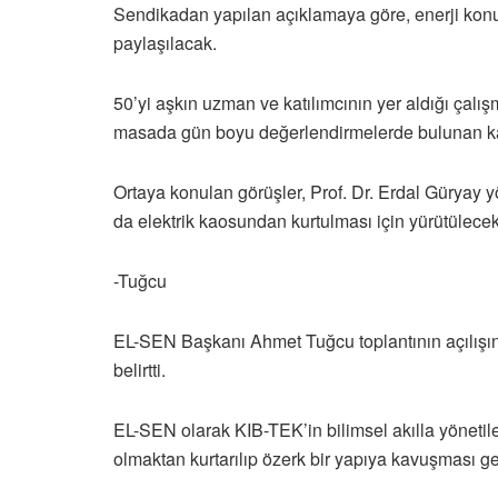
Sendikadan yapılan açıklamaya göre, enerji konusu
paylaşılacak.
50’yi aşkın uzman ve katılımcının yer aldığı çalışm
masada gün boyu değerlendirmelerde bulunan katı
Ortaya konulan görüşler, Prof. Dr. Erdal Güryay 
da elektrik kaosundan kurtulması için yürütülece
-Tuğcu
EL-SEN Başkanı Ahmet Tuğcu toplantının açılışın
belirtti.
EL-SEN olarak KIB-TEK’in bilimsel akılla yönetil
olmaktan kurtarılıp özerk bir yapıya kavuşması ger