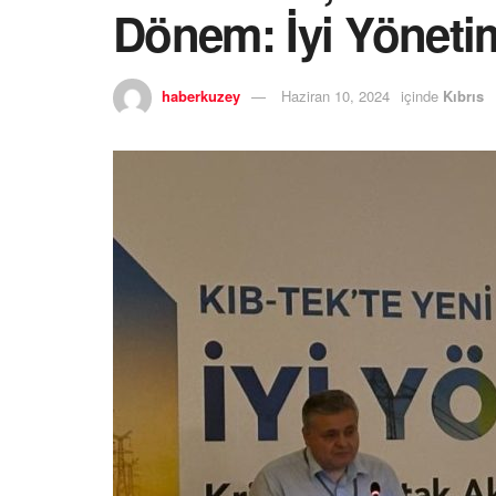
Dönem: İyi Yönetim
haberkuzey
Haziran 10, 2024
içinde
Kıbrıs