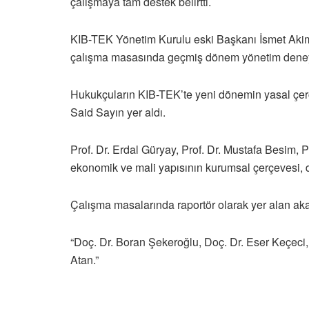
çalışmaya tam destek belirtti.
KIB-TEK Yönetim Kurulu eski Başkanı İsmet Akim, 
çalışma masasında geçmiş dönem yönetim deneyi
Hukukçuların KIB-TEK’te yeni dönemin yasal çerç
Said Sayın yer aldı.
Prof. Dr. Erdal Güryay, Prof. Dr. Mustafa Besim,
ekonomik ve mali yapısının kurumsal çerçevesi, d
Çalışma masalarında raportör olarak yer alan ak
“Doç. Dr. Boran Şekeroğlu, Doç. Dr. Eser Keçeci,
Atan.”