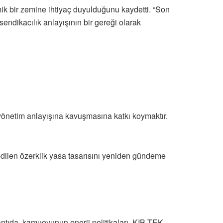
ik bir zemine ihtiyaç duyulduğunu kaydetti. “Son
endikacılık anlayışının bir gereği olarak
 yönetim anlayışına kavuşmasına katkı koymaktır.
 edilen özerklik yasa tasarısını yeniden gündeme
antıda, kamuoyunun enerji politikaları, KIB-TEK