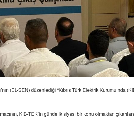
ı’nın (EL-SEN) düzenlediği “Kıbrıs Türk Elektrik Kurumu’nda (KI
ının, KIB-TEK’in gündelik siyasi bir konu olmaktan çıkarılarak,