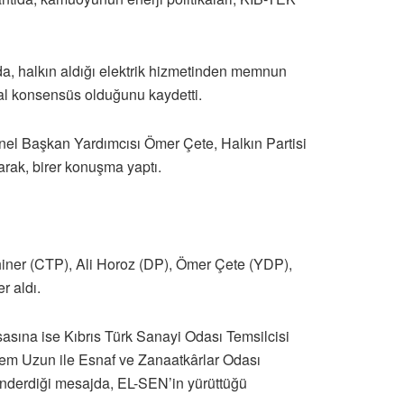
da, halkın aldığı elektrik hizmetinden memnun
al konsensüs olduğunu kaydetti.
nel Başkan Yardımcısı Ömer Çete, Halkın Partisi
arak, birer konuşma yaptı.
ahiner (CTP), Ali Horoz (DP), Ömer Çete (YDP),
r aldı.
asasına ise Kıbrıs Türk Sanayi Odası Temsilcisi
rrem Uzun ile Esnaf ve Zanaatkârlar Odası
 gönderdiği mesajda, EL-SEN’in yürüttüğü