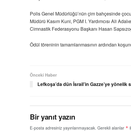
Polis Genel Müdürlüğü’nün çim bahçesinde çocukl
Müdürü Kasım Kuni, PGM I. Yardımcısı Ali Adalıe
Cimnastik Federasyonu Başkanı Hasan Sapsızoğl
Ödül töreninin tamamlanmasının ardından koşunun
Önceki Haber
Lefkoşa’da dün İsrail’in Gazze’ye yönelik sa
Bir yanıt yazın
E-posta adresiniz yayınlanmayacak.
Gerekli alanlar
i
*