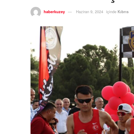
haberkuzey
Haziran 9, 2024
içinde
Kıbrıs