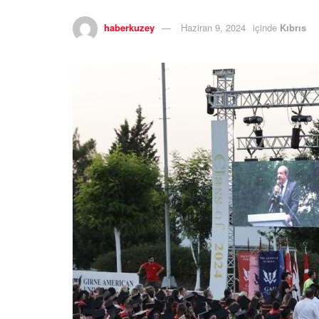
haberkuzey
Haziran 9, 2024
içinde
Kıbrıs