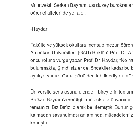
Milletvekili Serkan Bayram, üst düzey bürokratlar, 
öğrenci aileleri de yer aldı.
-Haydar
Fakülte ve yüksek okullara mensup mezun öğrenc
Amerikan Üniversitesi (GAÜ) Rektörü Prof. Dr. Al
öncü rolüne vurgu yapan Prof. Dr. Haydar, “Ne mu
bulunmakta, Şimdi sizler de, öncekiler kadar bu b
ayrılıyorsunuz. Can-ı gönülden tebrik ediyorum.” 
Üniversite senatosunun; engelli bireylerin toplum
Serkan Bayram’a verdiği fahri doktora ünvanının k
temamızı ‘Biz Bir’iz’ olarak belirlemiştik. Bunun 
kalmadan savunulması anlamında, mücadelemizi; Ü
konuştu.