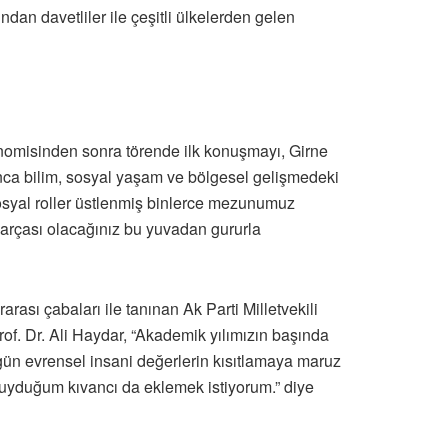
ndan davetliler ile çeşitli ülkelerden gelen
nomisinden sonra törende ilk konuşmayı, Girne
unca bilim, sosyal yaşam ve bölgesel gelişmedeki
sosyal roller üstlenmiş binlerce mezunumuz
 parçası olacağınız bu yuvadan gururla
ası çabaları ile tanınan Ak Parti Milletvekili
rof. Dr. Ali Haydar, “Akademik yılımızın başında
bugün evrensel insani değerlerin kısıtlamaya maruz
uyduğum kıvancı da eklemek istiyorum.” diye