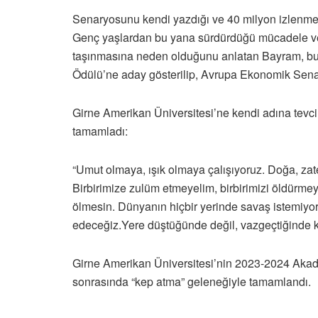
Senaryosunu kendi yazdığı ve 40 milyon izlenme s
Genç yaşlardan bu yana sürdürdüğü mücadele ve e
taşınmasına neden olduğunu anlatan Bayram, bu ç
Ödülü’ne aday gösterilip, Avrupa Ekonomik Senato
Girne Amerikan Üniversitesi’ne kendi adına tevci
tamamladı:
“Umut olmaya, ışık olmaya çalışıyoruz. Doğa, zate
Birbirimize zulüm etmeyelim, birbirimizi öldürmey
ölmesin. Dünyanın hiçbir yerinde savaş istemiyoruz
edeceğiz.Yere düştüğünde değil, vazgeçtiğinde 
Girne Amerikan Üniversitesi’nin 2023-2024 Akade
sonrasında “kep atma” geleneğiyle tamamlandı.