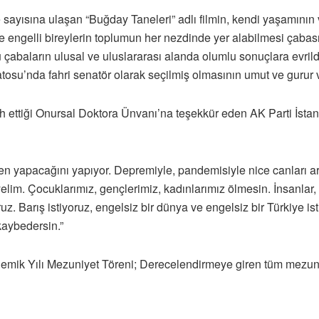
ayısına ulaşan “Buğday Taneleri” adlı filmin, kendi yaşamının 
ngelli bireylerin toplumun her nezdinde yer alabilmesi çabasını
abaların ulusal ve uluslararası alanda olumlu sonuçlara evril
su’nda fahri senatör olarak seçilmiş olmasının umut ve gurur ve
h ettiği Onursal Doktora Ünvanı’na teşekkür eden AK Parti İstan
n yapacağını yapıyor. Depremiyle, pandemisiyle nice canları aram
elim. Çocuklarımız, gençlerimiz, kadınlarımız ölmesin. İnsanlar, 
. Barış istiyoruz, engelsiz bir dünya ve engelsiz bir Türkiye ist
kaybedersin.”
mik Yılı Mezuniyet Töreni; Derecelendirmeye giren tüm mezunla