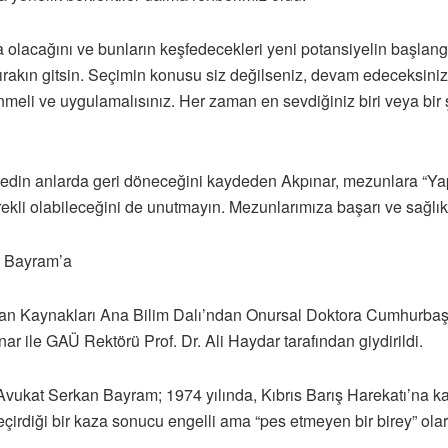
a olacağını ve bunların keşfedecekleri yeni potansiyelin başlang
bırakın gitsin. Seçimin konusu siz değilseniz, devam edeceksiniz.
nmeli ve uygulamalısınız. Her zaman en sevdiğiniz biri veya bir 
din anlarda geri döneceğini kaydeden Akpınar, mezunlara “Yaptıkl
gerekli olabileceğini de unutmayın. Mezunlarımıza başarı ve sağlık
n Bayram’a
san Kaynakları Ana Bilim Dalı’ndan Onursal Doktora Cumhurbaşk
ar ile GAÜ Rektörü Prof. Dr. Ali Haydar tarafından giydirildi.
vukat Serkan Bayram; 1974 yılında, Kıbrıs Barış Harekatı’na katı
geçirdiği bir kaza sonucu engelli ama “pes etmeyen bir birey” ol