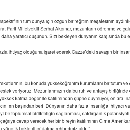
perspektifinin tüm dünya için özgün bir “eğitim meşalesinin aydın
 Parti Milletvekili Serhat Akpınar, mezunların öğrenme ve çalı
 daha yaratıcı düşünün. Sizi bekleyen dünyanın karşısında bu en iy
zla ihtiyaç olduğuna işaret ederek Gazze’deki savaşın bir insa
reketlerinin, bu konuda yükseköğrenim kurumlarını bir tutum ve d
estek veriyoruz. Mezunlarımızın da bu ruh ve anlayış birliğin
yüksek katma değer ile katılımından şüphe duymuyor, onlara inan
ını en başından beri ‘Dünyanın daha fazla insanlığa ihtiyacı v
yi bir toplumsal birlikteliğin sağlanması, saldırganlık potansiyel
çağrıya cevap verecek her bir bireyin katılımının Girne Amerikan
na yönelik beklentiler daima rehberimiz oldu.”