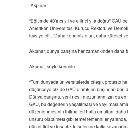
-Akpınar
“Eğitimde 40’ıncı yıl ve ellinci yıla doğru” GAÜ 
Amerikan Üniversitesi Kurucu Rektörü ve Demokrat
tavsiye etti; “Daha kendiniz olun, daha küresel ve
Akpınar, dünya barışına her zamankinden daha fa
Akpınar, şöyle konuştu:
“Tüm dünyada üniversitelerde bileşik protesto ha
düşünceye biz de GAÜ olarak en başından beri d
Dünya barışına, yeni nesil mezunlarımızın da en 
GAÜ, bu değerlerin yaşatılması ve yayılması amac
düzenlenmesinin ihtimalleri hatta umutları, daha i
unsuru olabilmesi gibi temel temenniler yanında, 
güç birliği ve insanlık felsefesine katkı koyacağı