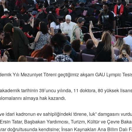
emik Yılı Mezuniyet Töreni geçtiğimiz akşam GAU Lympic Tesisl
akademik tarihinin 39’uncu yılında, 11 doktora, 80 yüksek lisan
iplomalarını almaya hak kazandı.
 idari kadronun ev sahipliğindeki törene, luk” damgasını vurd
rsin Tatar, Başbakan Yardımcısı, Turizm, Kültür ve Çevre Bakanı
rar doğrultusunda kendisine; İnsan Kaynakları Ana Bilim Dalı F