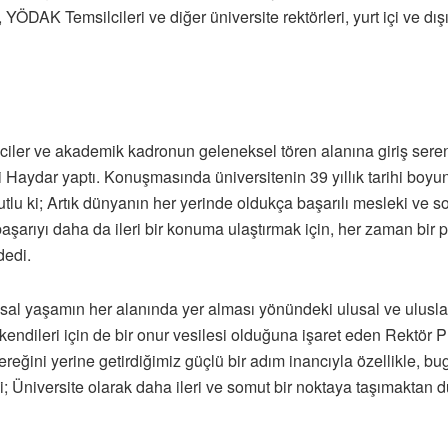
YÖDAK Temsilcileri ve diğer üniversite rektörleri, yurt içi ve dışı
iler ve akademik kadronun geleneksel tören alanına giriş sere
i Haydar yaptı. Konuşmasında üniversitenin 39 yıllık tarihi boy
tlu ki; Artık dünyanın her yerinde oldukça başarılı mesleki ve 
aşarıyı daha da ileri bir konuma ulaştırmak için, her zaman bir
dedi.
sal yaşamın her alanında yer alması yönündeki ulusal ve uluslarar
endileri için de bir onur vesilesi olduğuna işaret eden Rektör P
gereğini yerine getirdiğimiz güçlü bir adım inancıyla özellikle, 
niversite olarak daha ileri ve somut bir noktaya taşımaktan d