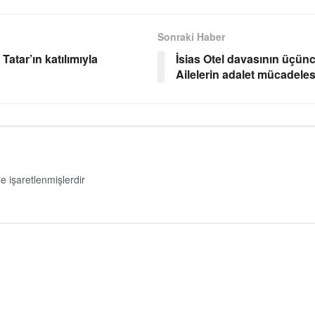
Sonraki Haber
atar’ın katılımıyla
İsias Otel davasının üç
Ailelerin adalet mücadele
le işaretlenmişlerdir