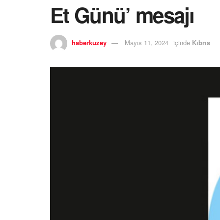
Et Günü’ mesajı
haberkuzey
Mayıs 11, 2024
içinde
Kıbrıs