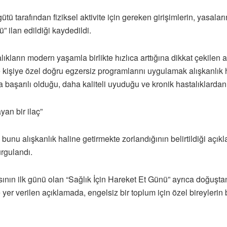
ü tarafından fiziksel aktivite için gereken girişimlerin, yasal
” ilan edildiği kaydedildi.
lıkların modern yaşamla birlikte hızlıca arttığına dikkat çekilen
 kişiye özel doğru egzersiz programlarını uygulamak alışkanlık hali
aşarılı olduğu, daha kaliteli uyuduğu ve kronik hastalıklardan k
yan bir ilaç”
unu alışkanlık haline getirmekte zorlandığının belirtildiği açıkl
urgulandı.
sının ilk günü olan “Sağlık İçin Hareket Et Günü” ayrıca doğuşta
ne yer verilen açıklamada, engelsiz bir toplum için özel bireyleri