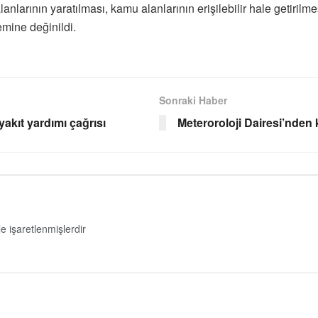
anlarının yaratılması, kamu alanlarının erişilebilir hale getirilmes
emine değinildi.
Sonraki Haber
akıt yardımı çağrısı
Meteroroloji Dairesi’nden 
le işaretlenmişlerdir