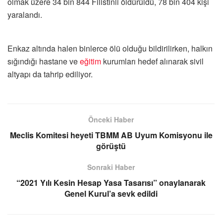
olmak üzere 34 bin 844 Filistinli öldürüldü, 78 bin 404 kişi
yaralandı.
Enkaz altında halen binlerce ölü olduğu bildirilirken, halkın
sığındığı hastane ve
eğitim
kurumları hedef alınarak sivil
altyapı da tahrip ediliyor.
Önceki Haber
Meclis Komitesi heyeti TBMM AB Uyum Komisyonu ile
görüştü
Sonraki Haber
“2021 Yılı Kesin Hesap Yasa Tasarısı” onaylanarak
Genel Kurul’a sevk edildi