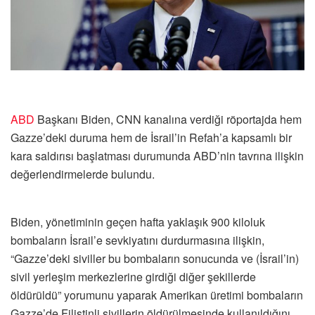
ABD
Başkanı Biden, CNN kanalına verdiği röportajda hem
Gazze’deki duruma hem de İsrail’in Refah’a kapsamlı bir
kara saldırısı başlatması durumunda ABD’nin tavrına ilişkin
değerlendirmelerde bulundu.
Biden, yönetiminin geçen hafta yaklaşık 900 kiloluk
bombaların İsrail’e sevkiyatını durdurmasına ilişkin,
“Gazze’deki siviller bu bombaların sonucunda ve (İsrail’in)
sivil yerleşim merkezlerine girdiği diğer şekillerde
öldürüldü” yorumunu yaparak Amerikan üretimi bombaların
Gazze’de Filistinli sivillerin öldürülmesinde kullanıldığını