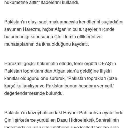
hükümetine aittir.” ifadelerini kullandı.
Pakistan’ın olayı saptırmak amacıyla kendilerini suçladığını
savunan Harezmi, hiçbir Afgan’ın bu tür şeylerin içinde
bulunmadığı konusunda Çin’i temin ettiklerini ve
muhataplarının da ikna olduğunu kaydetti.
Harezmi, geçici hükümetin elinde, terör örgütü DEAŞ’ın
Pakistan topraklarından Afganistan’a geldiğine ilişkin
kanıtlar olduğunu öne sürerek, “Pakistan toprakları (bize
karşı) kullanılıyor ve Pakistan bunun hesabını vermeli.”
değerlendirmesinde bulundu.
Pakistan’ın kuzeybatısındaki Hayber-Pahtunhva eyaletinde
Çinli şirketlerce yürütülen Dasu Hidroelektrik Santrali’nin
inşaatında çalışan Çinli mühendis ve işçileri taşıyan araç