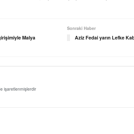
Sonraki Haber
girişimiyle Malya
Aziz Fedai yarın Lefke Kabr
le işaretlenmişlerdir