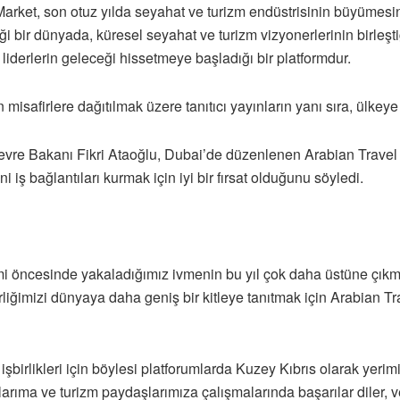
Market, son otuz yılda seyahat ve turizm endüstrisinin büyümesini
ediği bir dünyada, küresel seyahat ve turizm vizyonerlerinin birleş
liderlerin geleceği hissetmeye başladığı bir platformdur.
n misafirlere dağıtılmak üzere tanıtıcı yayınların yanı sıra, ülke
vre Bakanı Fikri Ataoğlu, Dubai’de düzenlenen Arabian Travel M
 iş bağlantıları kurmak için iyi bir fırsat olduğunu söyledi.
mi öncesinde yakaladığımız ivmenin bu yıl çok daha üstüne çıkm
rliğimizi dünyaya daha geniş bir kitleye tanıtmak için Arabian Tr
işbirlikleri için böylesi platforumlarda Kuzey Kıbrıs olarak yeri
rıma ve turizm paydaşlarımıza çalışmalarında başarılar diler, ve