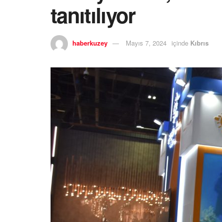
tanıtılıyor
haberkuzey
Mayıs 7, 2024
içinde
Kıbrıs