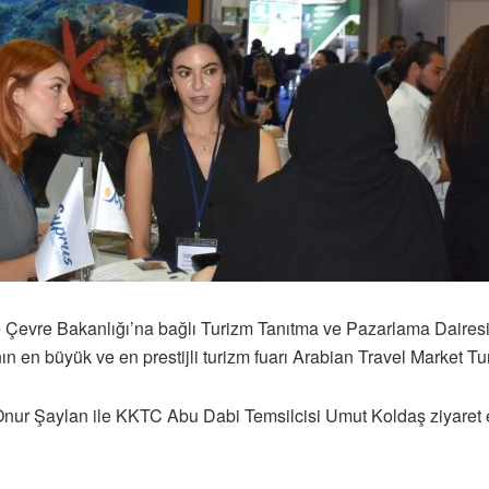
e Çevre Bakanlığı’na bağlı Turizm Tanıtma ve Pazarlama Dairesi,
 en büyük ve en prestijli turizm fuarı Arabian Travel Market Tur
ur Şaylan ile KKTC Abu Dabi Temsilcisi Umut Koldaş ziyaret ede