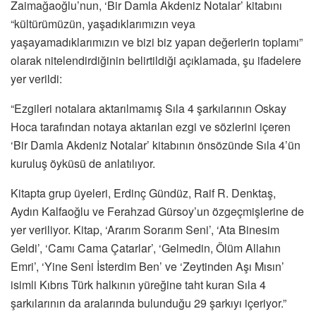
Zaimağaoğlu’nun, ‘Bir Damla Akdeniz Notalar’ kitabını
“kültürümüzün, yaşadıklarımızın veya
yaşayamadıklarımızın ve bizi biz yapan değerlerin toplamı”
olarak nitelendirdiğinin belirtildiği açıklamada, şu ifadelere
yer verildi:
“Ezgileri notalara aktarılmamış Sıla 4 şarkılarının Oskay
Hoca tarafından notaya aktarılan ezgi ve sözlerini içeren
‘Bir Damla Akdeniz Notalar’ kitabının önsözünde Sıla 4’ün
kuruluş öyküsü de anlatılıyor.
Kitapta grup üyeleri, Erdinç Gündüz, Raif R. Denktaş,
Aydın Kalfaoğlu ve Ferahzad Gürsoy’un özgeçmişlerine de
yer veriliyor. Kitap, ‘Ararım Sorarım Seni’, ‘Ata Binesim
Geldi’, ‘Camı Cama Çatarlar’, ‘Gelmedin, Ölüm Allahın
Emri’, ‘Yine Seni İsterdim Ben’ ve ‘Zeytinden Aşı Mısın’
isimli Kıbrıs Türk halkının yüreğine taht kuran Sıla 4
şarkılarının da aralarında bulunduğu 29 şarkıyı içeriyor.”