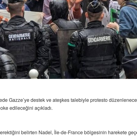
ede Gazze’ye destek ve ateşkes talebiyle protesto düzenlenecek
oke edileceğini açıkladı.
gerektiğini belirten Nadel, İle-de-France bölgesinin harekete geç