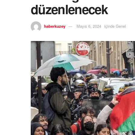
düzenlenecek
haberkuzey
Mayıs 6, 2024
içinde
Genel