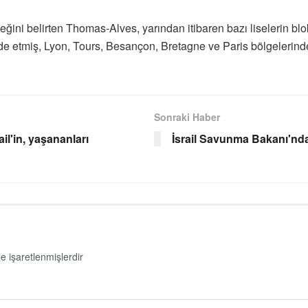
eğini belirten Thomas-Alves, yarından itibaren bazı liselerin blo
e etmiş, Lyon, Tours, Besançon, Bretagne ve Paris bölgelerinde 
Sonraki Haber
il'in, yaşananları
İsrail Savunma Bakanı'nda
le işaretlenmişlerdir