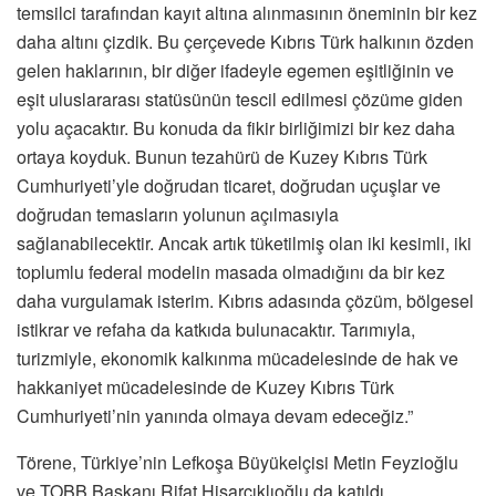
temsilci tarafından kayıt altına alınmasının öneminin bir kez
daha altını çizdik. Bu çerçevede Kıbrıs Türk halkının özden
gelen haklarının, bir diğer ifadeyle egemen eşitliğinin ve
eşit uluslararası statüsünün tescil edilmesi çözüme giden
yolu açacaktır. Bu konuda da fikir birliğimizi bir kez daha
ortaya koyduk. Bunun tezahürü de Kuzey Kıbrıs Türk
Cumhuriyeti’yle doğrudan ticaret, doğrudan uçuşlar ve
doğrudan temasların yolunun açılmasıyla
sağlanabilecektir. Ancak artık tüketilmiş olan iki kesimli, iki
toplumlu federal modelin masada olmadığını da bir kez
daha vurgulamak isterim. Kıbrıs adasında çözüm, bölgesel
istikrar ve refaha da katkıda bulunacaktır. Tarımıyla,
turizmiyle, ekonomik kalkınma mücadelesinde de hak ve
hakkaniyet mücadelesinde de Kuzey Kıbrıs Türk
Cumhuriyeti’nin yanında olmaya devam edeceğiz.”
Törene, Türkiye’nin Lefkoşa Büyükelçisi Metin Feyzioğlu
ve TOBB Başkanı Rifat Hisarcıklıoğlu da katıldı.