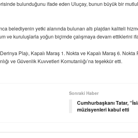
 içerisinde bulunduğunu ifade eden Uluçay, bunun büyük bir mutl
 belediyenin yetki alanında bulunan altı plajdan kaliteli hizme
rum ve kuruluşlarla yoğun biçimde çalışmaya devam ettiklerini ifa
Derinya Plajı, Kapalı Maraş 1. Nokta ve Kapalı Maraş 6. Nokta Pla
lığı ve Güvenlik Kuvvetleri Komutanlığı’na teşekkür etti.
Sonraki Haber
Cumhurbaşkanı Tatar, “İsi
müzisyenleri kabul etti