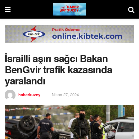
İsrailli aşırı sağcı Bakan
BenGvir trafik kazasında
yaralandı
haberkuzey
Nisan 27, 2024