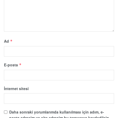
Ad
*
E-posta
*
İnternet sitesi
Daha sonraki yorumlarımda kullanılması için adım, e-
posta adresim ve site adresim bu tarayıcıya kaydedilsin.