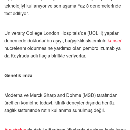
teknolojiyi kullanıyor ve son aşama Faz 3 denemelerinde
test ediliyor.
University College London Hospitals’da (UCLH) yapılan
denemede doktorlar bu aşıyı, bağışıklık sisteminin
kanser
hücrelerini öldürmesine yardımcı olan pembrolizumab ya
da Keytruda adlı ilaçla birlikte veriyorlar.
Genetik imza
Moderna ve Merck Sharp and Dohme (MSD) tarafından
üretilen kombine tedavi, klinik deneyler dışında henüz
sağlık sisteminde rutin kullanıma sunulmuş değil.
Avustralya
da dahil diğer bazı ülkelerde de daha fazla kanıt