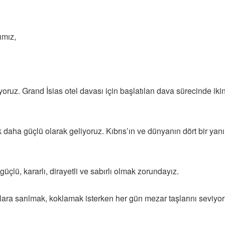
ımız,
iyoruz. Grand İsias otel davası için başlatılan dava sürecinde 
aha güçlü olarak geliyoruz. Kıbrıs’ın ve dünyanın dört bir yanın
lü, kararlı, dirayetli ve sabırlı olmak zorundayız.
nlara sarılmak, koklamak isterken her gün mezar taşlarını sevi