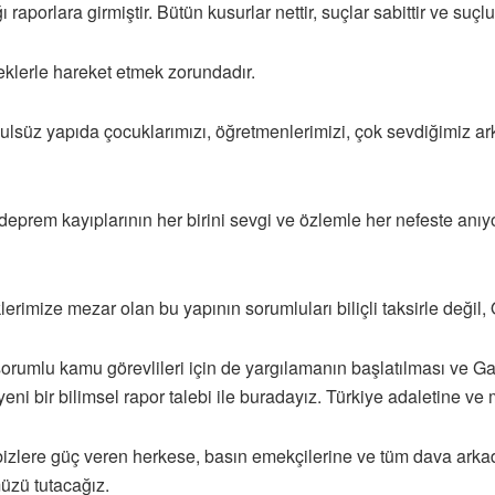
aporlara girmiştir. Bütün kusurlar nettir, suçlar sabittir ve suçlul
lerle hareket etmek zorundadır.
 usulsüz yapıda çocuklarımızı, öğretmenlerimizi, çok sevdiğimiz ar
eprem kayıplarının her birini sevgi ve özlemle her nefeste anıyo
lerimize mezar olan bu yapının sorumluları biliçli taksirle değ
rumlu kamu görevlileri için de yargılamanın başlatılması ve Gazi
eni bir bilimsel rapor talebi ile buradayız. Türkiye adaletine 
bizlere güç veren herkese, basın emekçilerine ve tüm dava arka
müzü tutacağız.