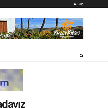
Giriş
adayız