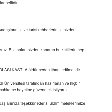
ar bellidir.
kadaşlarımızı ve turist rehberlerimizi bizden
ruz. Biz, onları bizden koparan bu katillerin hep
il, OLASI KASTLA öldürmeden itham edilmelidir.
 Üniversitesi tarafından hazırlanan ve hiçbir
ve mahkeme heyetine güvenmek istiyoruz.
daşlarımıza teşekkür ederiz. Bizim meleklerimize