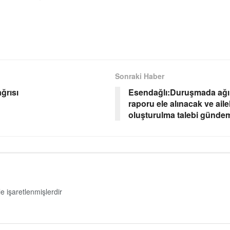
Sonraki Haber
ğrısı
Esendağlı:Duruşmada ağırlık
raporu ele alınacak ve ailel
oluşturulma talebi günde
le işaretlenmişlerdir