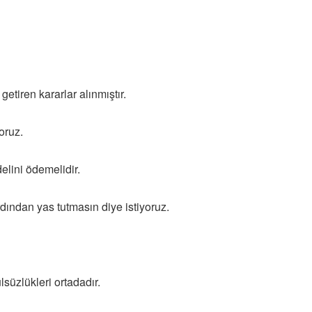
etiren kararlar alınmıştır.
oruz.
delini ödemelidir.
dından yas tutmasın diye istiyoruz.
süzlükleri ortadadır.