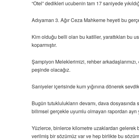
“Otel” dedikleri ucubenin tam 17 saniyede yıkıldığı r
Adıyaman 3. Ağır Ceza Mahkeme heyeti bu gerçek
Kim olduğu belli olan bu katiller, yarattıkları bu
koparmıştır.
Şampiyon Meleklerimizi, rehber arkadaşlarımızı, d
peşinde olacağız.
Saniyeler içerisinde kum yığınına dönerek sevdik
Bugün tutuklulukların devamı, dava dosyasında so
bilimsel gerçekle uyumlu olmayan rapordan ayrı y
Yüzlerce, binlerce kilometre uzaklardan gelerek 
verilmiş bir sözümüz var ve hep birlikte bu sözü