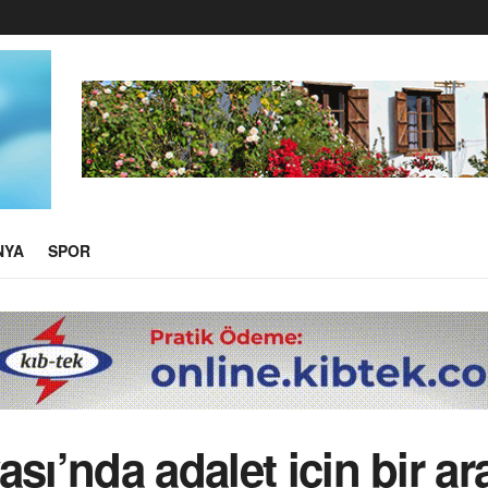
NYA
SPOR
sı’nda adalet için bir ar