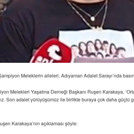
Şampiyon Meleklerin aileleri, Adıyaman Adalet Sarayı’nda basın
iyon Melekleri Yaşatma Derneği Başkanı Ruşen Karakaya, ‘Ortak 
. Son adalet yürüyüşümüz ile birlikte buraya çok daha güçlü ge
şen Karakaya’nın açıklaması şöyle: