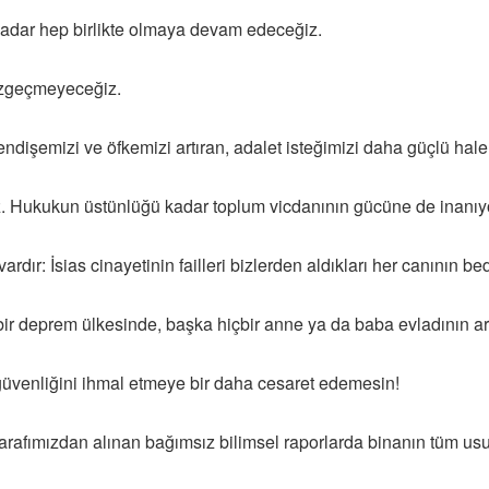
kadar hep birlikte olmaya devam edeceğiz.
azgeçmeyeceğiz.
ndişemizi ve öfkemizi artıran, adalet isteğimizi daha güçlü hale g
uz. Hukukun üstünlüğü kadar toplum vicdanının gücüne de inanıy
dır: İsias cinayetinin failleri bizlerden aldıkları her canının be
bir deprem ülkesinde, başka hiçbir anne ya da baba evladının ar
ı güvenliğini ihmal etmeye bir daha cesaret edemesin!
rafımızdan alınan bağımsız bilimsel raporlarda binanın tüm usul