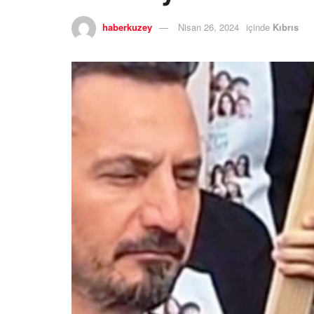
haberkuzey
Nisan 26, 2024
içinde
Kıbrıs