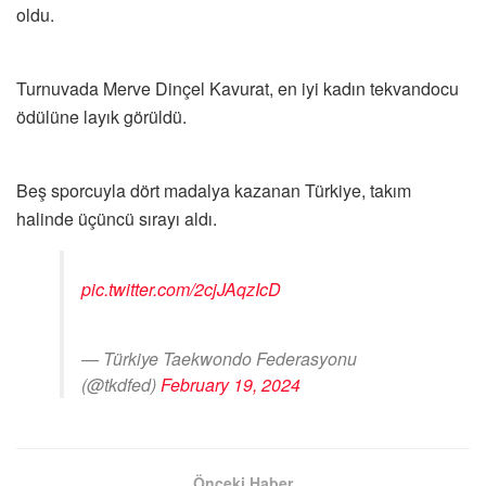
oldu.
Turnuvada Merve Dinçel Kavurat, en iyi kadın tekvandocu
ödülüne layık görüldü.
Beş sporcuyla dört madalya kazanan Türkiye, takım
halinde üçüncü sırayı aldı.
pic.twitter.com/2cjJAqzIcD
— Türkiye Taekwondo Federasyonu
(@tkdfed)
February 19, 2024
Önceki Haber