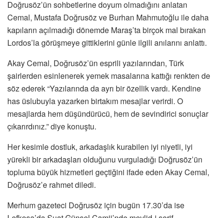
Doğrusöz’ün sohbetlerine doyum olmadığını anlatan
Cemal, Mustafa Doğrusöz ve Burhan Mahmutoğlu ile daha
kapıların açılmadığı dönemde Maraş’ta birçok mal bırakan
Lordos’la görüşmeye gittiklerini günle ilgili anılarını anlattı.
Akay Cemal, Doğrusöz’ün esprili yazılarından, Türk
şairlerden esinlenerek yemek masalarına kattığı renkten de
söz ederek “Yazılarında da ayrı bir özellik vardı. Kendine
has üslubuyla yazarken birtakım mesajlar verirdi. O
mesajlarda hem düşündürücü, hem de sevindirici sonuçlar
çıkarırdınız.” diye konuştu.
Her kesimle dostluk, arkadaşlık kurabilen iyi niyetli, iyi
yürekli bir arkadaşları olduğunu vurguladığı Doğrusöz’ün
topluma büyük hizmetleri geçtiğini ifade eden Akay Cemal,
Doğrusöz’e rahmet diledi.
Merhum gazeteci Doğrusöz için bugün 17.30’da ise
Lefkoşa’da Suat Günsel Camii’nde mevlid-i şerif