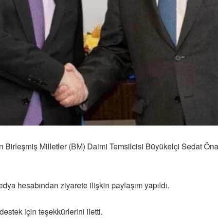
n Birleşmiş Milletler (BM) Daimi Temsilcisi Büyükelçi Sedat Ön
edya hesabından ziyarete ilişkin paylaşım yapıldı.
estek için teşekkürlerini iletti.