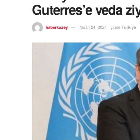
Guterres’e veda ziy
haberkuzey
Nisan 24, 2024
içinde
Türkiye