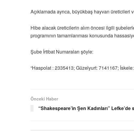
Açıklamada ayrıca, büyükbaş hayvan üreticileri ve
Hibe alacak üreticilerin alım öncesi ilgili şubele
programının tamamlanması konusunda hassasiyet g
Şube İrtibat Numaraları şöyle:
“Haspolat : 2335413; Güzelyurt: 7141167; İskel
Önceki Haber
“Shakespeare’in Şen Kadınları” Lefke’de 