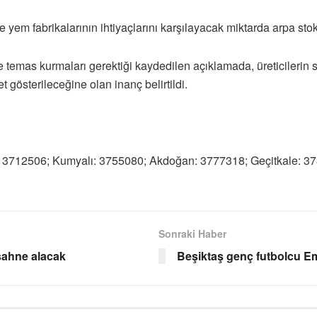
 yem fabrikalarının ihtiyaçlarını karşılayacak miktarda arpa sto
rle temas kurmaları gerektiği kaydedilen açıklamada, üreticilerin 
österileceğine olan inanç belirtildi.
e: 3712506; Kumyalı: 3755080; Akdoğan: 3777318; Geçitkale: 3
Sonraki Haber
sahne alacak
Beşiktaş genç futbolcu Emi