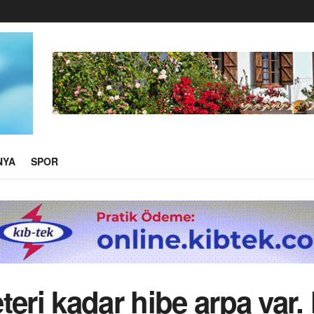
NYA
SPOR
eri kadar hibe arpa var. H