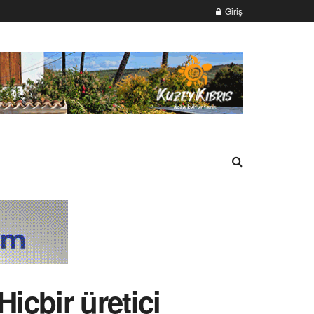
Giriş
içbir üretici