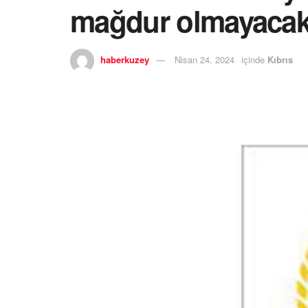
mağdur olmayaca
haberkuzey
Nisan 24, 2024
içinde
Kıbrıs