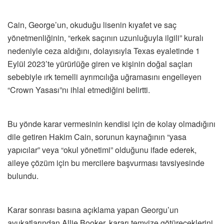
Cain, George’un, okuduğu lisenin kıyafet ve saç
yönetmenliğinin, “erkek saçının uzunluğuyla ilgili” kuralı
nedeniyle ceza aldığını, dolayısıyla Texas eyaletinde 1
Eylül 2023’te yürürlüğe giren ve kişinin doğal saçları
sebebiyle ırk temelli ayrımcılığa uğramasını engelleyen
“Crown Yasası”nı ihlal etmediğini belirtti.
Bu yönde karar vermesinin kendisi için de kolay olmadığını
dile getiren Hakim Cain, sorunun kaynağının “yasa
yapıcılar” veya “okul yönetimi” olduğunu ifade ederek,
aileye çözüm için bu mercilere başvurması tavsiyesinde
bulundu.
Karar sonrası basına açıklama yapan Georgu’un
avukatlarından Allie Booker, kararı temyize götüreceklerini