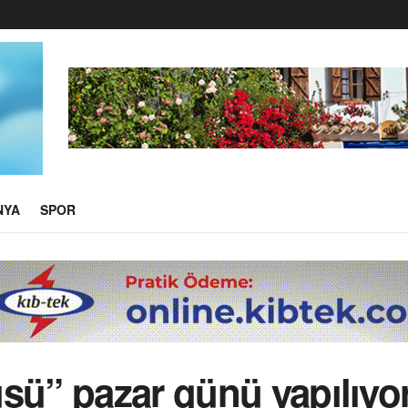
NYA
SPOR
şü” pazar günü yapılıyo