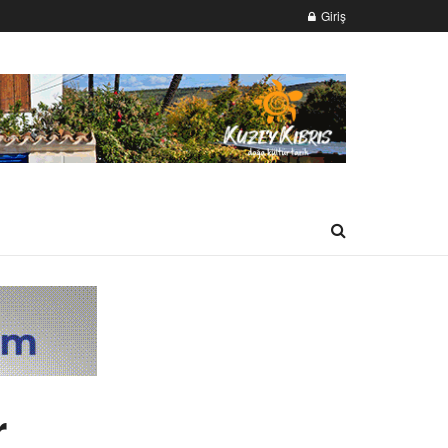
Giriş
r