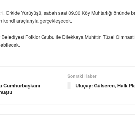
1. Orkide Yürüyüşü, sabah saat 09.30 Köy Muhtarlığı önünde baş
n kendi araçlarıyla gerçekleşecek.
lar Belediyesi Folklor Grubu ile Dilekkaya Muhittin Tüzel Cimnas
pabilecek.
Sonraki Haber
ya Cumhurbaşkanı
Uluçay: Gülseren, Halk Pla
onuştu